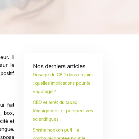
ur. Il
sur le
Nos derniers articles
ositif
Dosage du CBD dans un joint
: quelles implications pour le
vapotage ?
CBD et arrêt du tabac :
i fait
témoignages et perspectives
d, box,
scientifiques
ité et
ongue.
Shisha hookah puff : la
ispose
chicha réinventée pour le