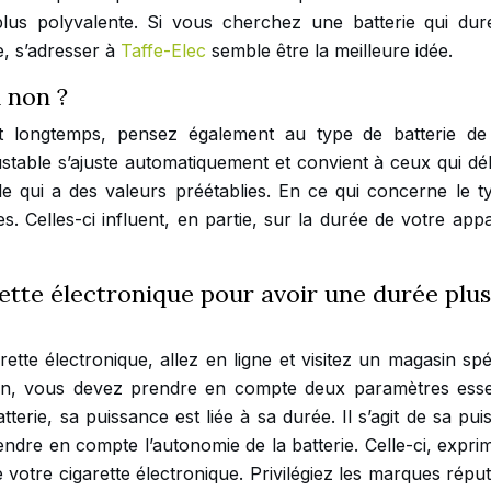
plus polyvalente. Si vous cherchez une batterie qui dur
e, s’adresser à
Taffe-Elec
semble être la meilleure idée.
u non ?
t longtemps, pensez également au type de batterie de
justable s’ajuste automatiquement et convient à ceux qui dé
able qui a des valeurs préétablies. En ce qui concerne le t
es. Celles-ci influent, en partie, sur la durée de votre appa
rette électronique pour avoir une durée plus
arette électronique, allez en ligne et visitez un magasin spé
tion, vous devez prendre en compte deux paramètres essen
atterie, sa puissance est liée à sa durée. Il s’agit de sa pu
ndre en compte l’autonomie de la batterie. Celle-ci, expri
 de votre cigarette électronique. Privilégiez les marques répu