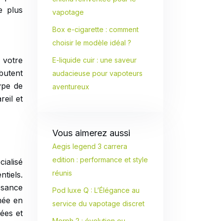
e plus
vapotage
Box e-cigarette : comment
choisir le modèle idéal ?
 votre
E-liquide cuir : une saveur
butent
audacieuse pour vapoteurs
ype de
aventureux
reil et
Vous aimerez aussi
Aegis legend 3 carrera
edition : performance et style
cialisé
réunis
tiels.
issance
Pod luxe Q : L’Élégance au
mée en
service du vapotage discret
tées et
Morph 2 : évolution ou