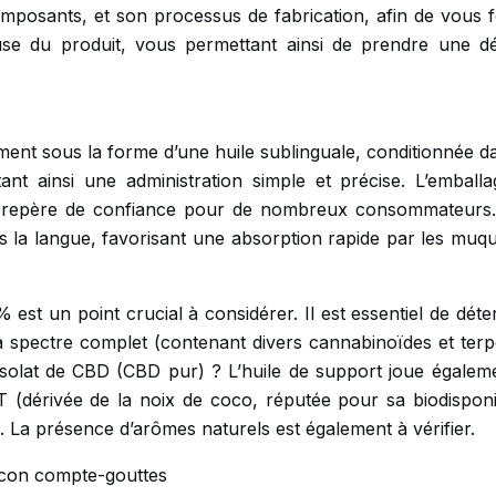
composants, et son processus de fabrication, afin de vous 
se du produit, vous permettant ainsi de prendre une dé
nt sous la forme d’une huile sublinguale, conditionnée d
nt ainsi une administration simple et précise. L’emballa
n repère de confiance pour de nombreux consommateurs.
s la langue, favorisant une absorption rapide par les muq
st un point crucial à considérer. Il est essentiel de déte
à spectre complet (contenant divers cannabinoïdes et terp
isolat de CBD (CBD pur) ? L’huile de support joue égalem
CT (dérivée de la noix de coco, réputée pour sa biodisponib
le. La présence d’arômes naturels est également à vérifier.
lacon compte-gouttes