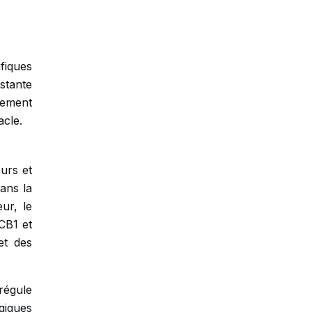
fiques
stante
lement
acle.
urs et
ans la
ur, le
CB1 et
et des
régule
ogiques