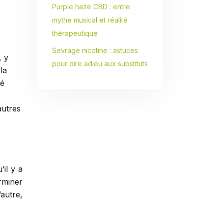
Purple haze CBD : entre
mythe musical et réalité
thérapeutique
Sevrage nicotine : astuces
, y
pour dire adieu aux substituts
la
té
autres
il y a
erminer
’autre,