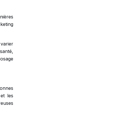
nières
keting
 varier
 santé,
 dosage
sonnes
et les
ureuses