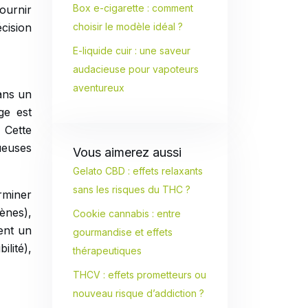
Box e-cigarette : comment
fournir
cision
choisir le modèle idéal ?
E-liquide cuir : une saveur
audacieuse pour vapoteurs
aventureux
ans un
ge est
 Cette
ueuses
Vous aimerez aussi
Gelato CBD : effets relaxants
sans les risques du THC ?
rminer
ènes),
Cookie cannabis : entre
ent un
gourmandise et effets
ilité),
thérapeutiques
THCV : effets prometteurs ou
nouveau risque d’addiction ?