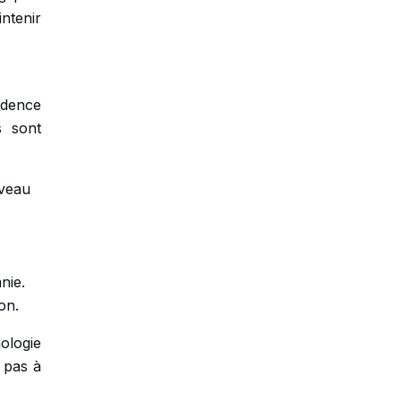
ntenir
idence
s sont
iveau
nie.
on.
ologie
 pas à