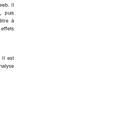
eb. Il
, puis
être à
effets
Il est
nalyse